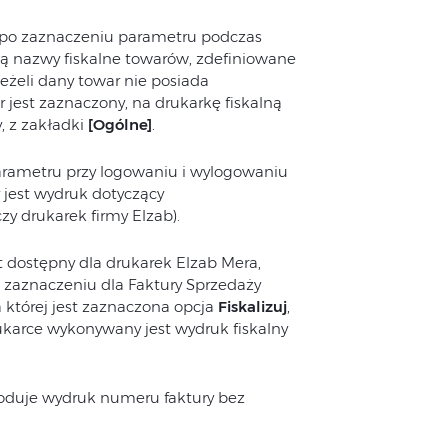
po zaznaczeniu parametru podczas
są nazwy fiskalne towarów, zdefiniowane
 Jeżeli dany towar nie posiada
 jest zaznaczony, na drukarkę fiskalną
, z zakładki
[Ogólne]
.
arametru przy logowaniu i wylogowaniu
 jest wydruk dotyczący
zy drukarek firmy Elzab).
t dostępny dla drukarek Elzab Mera,
o zaznaczeniu dla Faktury Sprzedaży
 której jest zaznaczona opcja
Fiskalizuj
,
rukarce wykonywany jest wydruk fiskalny
oduje wydruk numeru faktury bez