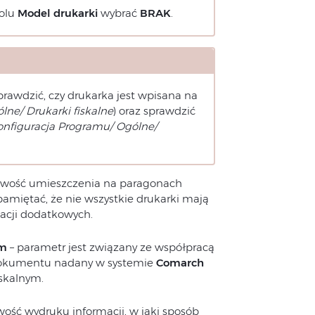
polu
Model drukarki
wybrać
BRAK
.
prawdzić, czy drukarka jest wpisana na
lne/ Drukarki fiskalne
) oraz sprawdzić
onfiguracja Programu/ Ogólne/
żliwość umieszczenia na paragonach
pamiętać, że nie wszystkie drukarki mają
acji dodatkowych.
ym
– parametr jest związany ze współpracą
 dokumentu nadany w systemie
Comarch
skalnym.
wość wydruku informacji, w jaki sposób