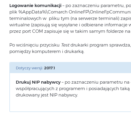
Logowanie komunikacji
– po zaznaczeniu parametru, pod
plik %AppData%\Comarch OnlineFP\OnlineFpCommunic
terminalowych w pliku tym (na serwerze terminali) zapi
wirtualne (zapisują się wysyłane i odbierane informacj
przez port COM zapisuje się w takim samym folderze na
Po wciśnięciu przycisku
Test
drukarki program sprawdza, 
pomiędzy komputerem i drukarką.
Dotyczy wersji:
2017.1
Drukuj NIP nabywcy
– po zaznaczeniu parametru na 
współpracujących z programem i posiadających taką 
drukowany jest NIP nabywcy.