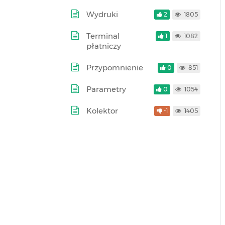
Wydruki
2
1805
Terminal
1
1082
płatniczy
Przypomnienie
0
851
Parametry
0
1054
Kolektor
-1
1405