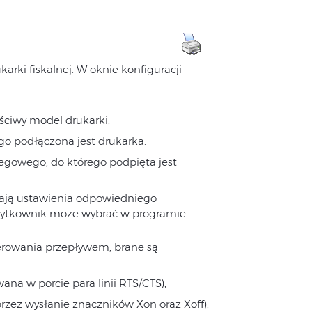
arki fiskalnej. W oknie konfiguracji
aściwy model drukarki,
go podłączona jest drukarka.
regowego, do którego podpięta jest
ają ustawienia odpowiedniego
żytkownik może wybrać w programie
erowania przepływem, brane są
na w porcie para linii RTS/CTS),
zez wysłanie znaczników Xon oraz Xoff),