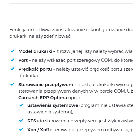
Funkcja umożliwia zainstalowanie i skonfigurowanie druk
drukarki należy zdefiniować:
Model drukarki
– z rozwijanej listy należy wybrać wł
Port
– należy wskazać port szeregowy COM, do które
Prędkość portu
– należy ustawić prędkość portu sze
drukarka.
Sterowanie przepływem
– niektóre drukarki wymag
sterowania przepływem danych w w porcie COM. U
Comarch ERP Optima
opcje:
ustawienia systemowe
(program nie ustawia st
ustawienia systemu),
RTS
(do sterowania przepływem jest wykorzystywa
Xon / Xoff
(sterowanie przepływem odbywa się pr