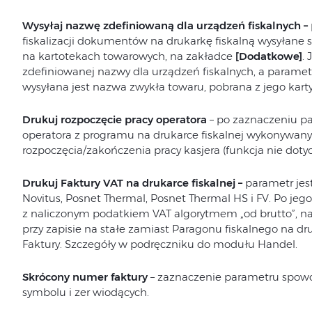
Wysyłaj nazwę zdefiniowaną dla urządzeń fiskalnych –
fiskalizacji dokumentów na drukarkę fiskalną wysyłane 
na kartotekach towarowych, na zakładce
[Dodatkowe]
.
zdefiniowanej nazwy dla urządzeń fiskalnych, a parametr
wysyłana jest nazwa zwykła towaru, pobrana z jego karty
Drukuj rozpoczęcie pracy operatora
– po zaznaczeniu p
operatora z programu na drukarce fiskalnej wykonywany
rozpoczęcia/zakończenia pracy kasjera (funkcja nie dotyc
Drukuj Faktury VAT na drukarce fiskalnej –
parametr jes
Novitus, Posnet Thermal, Posnet Thermal HS i FV. Po jeg
z naliczonym podatkiem VAT algorytmem „od brutto”, na
przy zapisie na stałe zamiast Paragonu fiskalnego na d
Faktury. Szczegóły w podręczniku do modułu Handel.
Skrócony numer faktury
– zaznaczenie parametru spow
symbolu i zer wiodących.