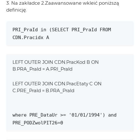
3. Na zakładce 2.Zaawansowane wkleić poniższą
definicję.
PRI_PraId in (SELECT PRI_PraId FROM
CDN.Pracidx A
LEFT OUTER JOIN CDN.PracKod B ON
B.PRA_PraId = A.PRI_PraId
LEFT OUTER JOIN CDN.PracEtaty C ON
C.PRE_PraId = B.PRA_PraId
where PRE_DataUr >= '01/01/1994') and
PRE_PODZwolPIT26=0