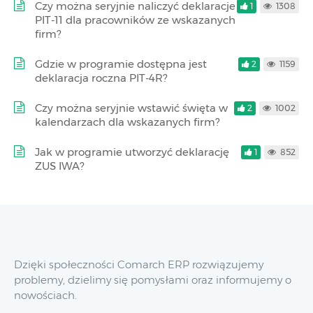
Czy można seryjnie naliczyć deklaracje
1
1308
PIT-11 dla pracowników ze wskazanych
firm?
Gdzie w programie dostępna jest
2
1159
deklaracja roczna PIT-4R?
Czy można seryjnie wstawić święta w
2
1002
kalendarzach dla wskazanych firm?
Jak w programie utworzyć deklarację
1
852
ZUS IWA?
Dzięki społeczności Comarch ERP rozwiązujemy
problemy, dzielimy się pomysłami oraz informujemy o
nowościach.