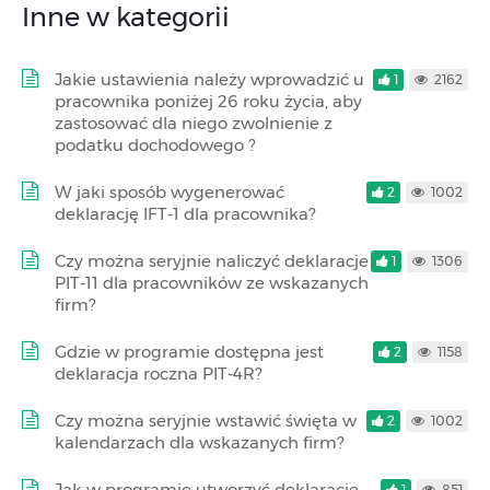
Inne w kategorii
Jakie ustawienia należy wprowadzić u
1
2162
pracownika poniżej 26 roku życia, aby
zastosować dla niego zwolnienie z
podatku dochodowego ?
W jaki sposób wygenerować
2
1002
deklarację IFT-1 dla pracownika?
Czy można seryjnie naliczyć deklaracje
1
1306
PIT-11 dla pracowników ze wskazanych
firm?
Gdzie w programie dostępna jest
2
1158
deklaracja roczna PIT-4R?
Czy można seryjnie wstawić święta w
2
1002
kalendarzach dla wskazanych firm?
Jak w programie utworzyć deklarację
1
851