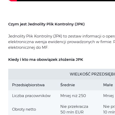
Czym jest Jednolity Plik Kontrolny (JPK)
Jednolity Plik Kontrolny (JPK) to zestaw informacji o ope
elektroniczna wersja ewidencji prowadzonych w firmie. P
elektronicznej do MF.
Kiedy i kto ma obowiązek złożenia JPK
WIELKOŚĆ PRZEDSIĘB
Przedsiębiorstwa
Średnie
Małe
Liczba pracowników
Mniej niż 250
Mniej 
Nie przekracza
Nie p
Obroty netto
50 mln EUR
10 ml