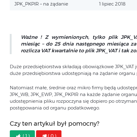
JPK_PKPIR – na żądanie
1 lipiec 2018
Ważne ! Z wymienionych, tylko plik JPK_V
miesiąc – do 25 dnia następnego miesiąca za
rozlicza VAT kwartalnie to plik JPK_VAT i tak z
Duże przedsiębiorstwa składają obowiązkowe JPK_VAT ju
duże przedsiębiorstwa udostępniają na żądanie organu
Natomiast małe, średnie oraz mikro firmy będą udostęp
JPK_WB, JPK_EWP, JPK_PKPIR na każde żądanie organu 
udostępnienia pliku rozpoczyna się dopiero po otrzyma
postępowania od organu podatkowego.
Czy ten artykuł był pomocny?
( 1 )
( 0 )