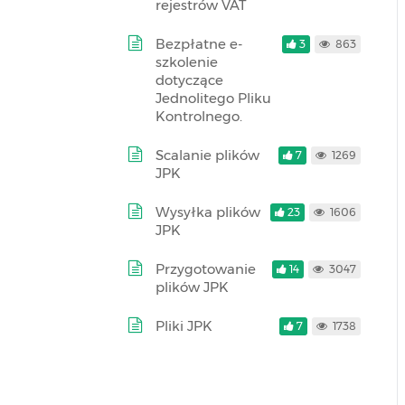
rejestrów VAT
Bezpłatne e-
3
863
szkolenie
dotyczące
Jednolitego Pliku
Kontrolnego.
Scalanie plików
7
1269
JPK
Wysyłka plików
23
1606
JPK
Przygotowanie
14
3047
plików JPK
Pliki JPK
7
1738