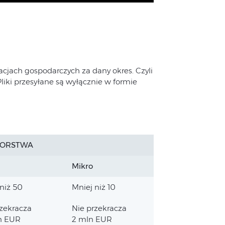
racjach gospodarczych za dany okres. Czyli
liki przesyłane są wyłącznie w formie
IORSTWA
Mikro
niż 50
Mniej niż 10
rzekracza
Nie przekracza
n EUR
2 mln EUR