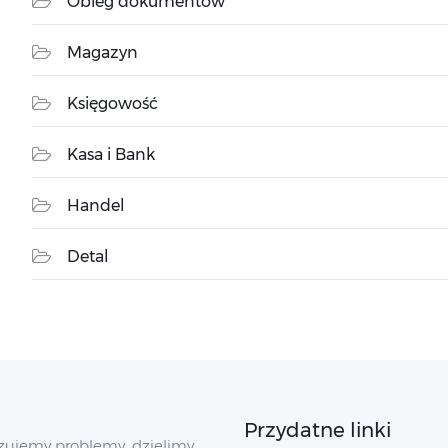
Obieg dokumentów
Magazyn
Księgowość
Kasa i Bank
Handel
Detal
Przydatne linki
zujemy problemy, dzielimy