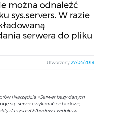
Nie można odnaleźć
u sys.servers. W razie
składowaną
ania serwera do pliku
Utworzony
27/04/2018
erów (
Narzędzia->Serwer bazy danych-
sługę sql server i wykonać odbudowę
rekty danych->Odbudowa widoków