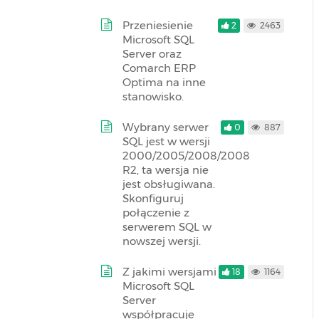
Przeniesienie
2
2463
Microsoft SQL
Server oraz
Comarch ERP
Optima na inne
stanowisko.
Wybrany serwer
0
887
SQL jest w wersji
2000/2005/2008/2008
R2, ta wersja nie
jest obsługiwana.
Skonfiguruj
połączenie z
serwerem SQL w
nowszej wersji.
Z jakimi wersjami
18
1164
Microsoft SQL
Server
współpracuje