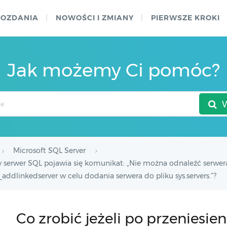
WOZDANIA
NOWOŚCI I ZMIANY
PIERWSZE KROKI
Jak możemy Ci pomóc?
Microsoft SQL Server
ny serwer SQL pojawia się komunikat: „Nie można odnaleźć serwera 
ddlinkedserver w celu dodania serwera do pliku sys.servers.”?
Co zrobić jeżeli po przeniesie