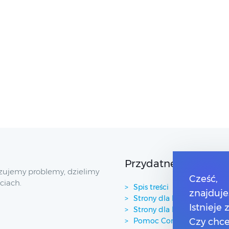
Przydatne linki
zujemy problemy, dzielimy
Cześć,
ciach.
Spis treści
znajduje
Strony dla Klientów
Istnieje
Strony dla Partnerów
Pomoc Comarch ERP XT
Czy chce