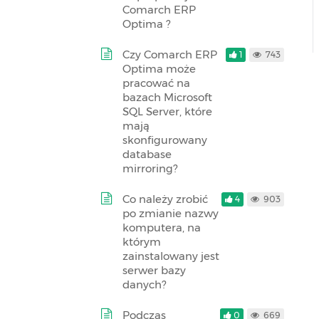
Comarch ERP
Optima ?
Czy Comarch ERP
1
743
Optima może
pracować na
bazach Microsoft
SQL Server, które
mają
skonfigurowany
database
mirroring?
Co należy zrobić
4
903
po zmianie nazwy
komputera, na
którym
zainstalowany jest
serwer bazy
danych?
Podczas
0
669