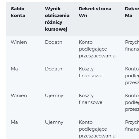
Saldo
Wynik
Dekret strona
Dekre
konta
obliczenia
Wn
Ma
różnicy
kursowej
Winien
Dodatni
Konto
Przyc
podlegające
finan
przeszacowaniu
Ma
Dodatni
Koszty
Konto
finansowe
podle
przes
Winien
Ujemny
Koszty
Konto
finansowe
podle
przes
Ma
Ujemny
Konto
Przyc
podlegające
finan
przeszacowaniu