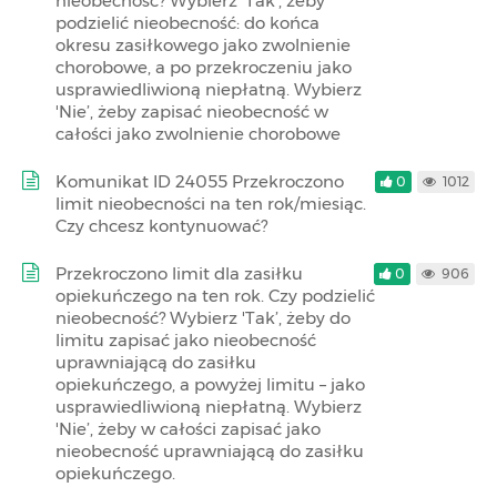
nieobecność? Wybierz 'Tak’, żeby
podzielić nieobecność: do końca
okresu zasiłkowego jako zwolnienie
chorobowe, a po przekroczeniu jako
usprawiedliwioną niepłatną. Wybierz
'Nie’, żeby zapisać nieobecność w
całości jako zwolnienie chorobowe
Komunikat ID 24055 Przekroczono
0
1012
limit nieobecności na ten rok/miesiąc.
Czy chcesz kontynuować?
Przekroczono limit dla zasiłku
0
906
opiekuńczego na ten rok. Czy podzielić
nieobecność? Wybierz 'Tak’, żeby do
limitu zapisać jako nieobecność
uprawniającą do zasiłku
opiekuńczego, a powyżej limitu – jako
usprawiedliwioną niepłatną. Wybierz
'Nie’, żeby w całości zapisać jako
nieobecność uprawniającą do zasiłku
opiekuńczego.