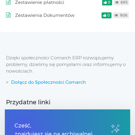
Zestawienie płatności
0
695
Zestawienia Dokumentów
0
906
Dzięki społeczności Comarch ERP rozwiązujemy
problemy, dzielimy się pomysłami oraz informujemy o
nowościach.
Dołącz do Społeczności Comarch
Przydatne linki
Spis treści
Strony dla Klientów
Cześć,
Strony dla Partnerów
znajdujesz się na archiwalnej