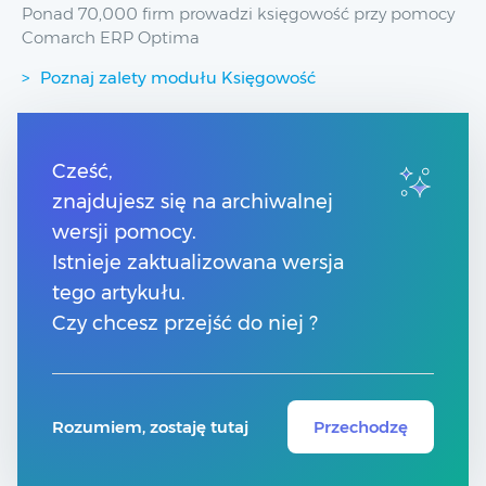
Ponad 70,000 firm prowadzi księgowość przy pomocy
Comarch ERP Optima
Poznaj zalety modułu Księgowość
Przydatne linki
Cześć,
znajdujesz się na archiwalnej
Spis treści
Pomoc Comarch Betterfly
wersji pomocy.
Pomoc Comarch e-Sklep
Istnieje zaktualizowana wersja
Pomoc Comarch HRM
tego artykułu.
Czy chcesz przejść do niej ?
Kontakt
Znajdź Partnera Comarch
Rozumiem, zostaję tutaj
Przechodzę