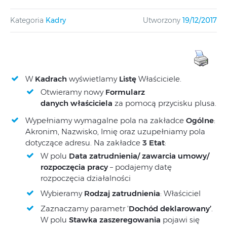
Kategoria
Kadry
Utworzony
19/12/2017
W
Kadrach
wyświetlamy
Listę
Właściciele.
Otwieramy nowy
Formularz
danych właściciela
za pomocą przycisku plusa.
Wypełniamy wymagalne pola na zakładce
Ogólne
:
Akronim, Nazwisko, Imię oraz uzupełniamy pola
dotyczące adresu. Na zakładce
3 Etat
:
W polu
Data zatrudnienia/ zawarcia umowy/
rozpoczęcia pracy
– podajemy datę
rozpoczęcia działalności
Wybieramy
Rodzaj zatrudnienia
: Właściciel
Zaznaczamy parametr ‘
Dochód deklarowany’
.
W polu
Stawka zaszeregowania
pojawi się