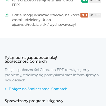
W jaki sposób seryjnie zmienić kod
1
864
FEP?
Gdzie mogę wskazać dziecko, na które
-1
1915
został udzielony Urlop
ojcowski/rodzicielski/ wychowawczy?
Pytaj, pomagaj, udoskonalaj!
Społeczność Comarch
Dzięki społeczności Comarch ERP rozwiązujemy
problemy, dzielimy się pomysłami oraz informujemy o
nowościach.
Dołącz do Społeczności Comarch
Sprawdzony program księgowy