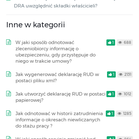
DRA uwzględnić składki właścicieli?
Inne w kategorii
W jaki sposób odnotować
1
688
zleceniobiorcy informację o
ubezpieczeniu, gdy przystępuje do
niego w trakcie umowy?
Jak wygenerować deklarację RUD w
1
2131
postaci pliku xml?
Jak utworzyć deklarację RUD w postaci
1
1012
papierowej?
Jak odnotować w historii zatrudnienia
1
1285
informacje o okresach niewliczanych
do stażu pracy ?