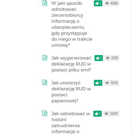
W jaki sposób
1
688
odnotować
zleceniobiorcy
informację o
ubezpieczeniu,
gdy przystępuje
do niego w trakcie
umowy?
Jak wygenerować
1
2131
deklarację RUD w
postaci pliku xml?
Jak utworzyć
1
1012
deklarację RUD w
postaci
papierowej?
Jak odnotować w
1
1285
historii
zatrudnienia
informacje o