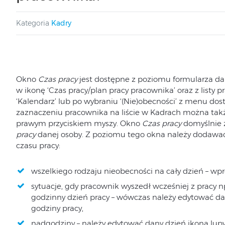
Kategoria
Kadry
Okno
Czas pracy
jest dostępne z poziomu formularza da
w ikonę ‘Czas pracy/plan pracy pracownika’ oraz z listy 
‘Kalendarz’ lub po wybraniu ‘(Nie)obecności’ z menu dostę
zaznaczeniu pracownika na liście w Kadrach można takż
prawym przyciskiem myszy. Okno
Czas pracy
domyślnie z
pracy
danej osoby. Z poziomu tego okna należy dodawa
czasu pracy:
wszelkiego rodzaju nieobecności na cały dzień – wp
sytuacje, gdy pracownik wyszedł wcześniej z pracy n
godzinny dzień pracy – wówczas należy edytować dan
godziny pracy,
nadgodziny – należy edytować dany dzień ikoną lu