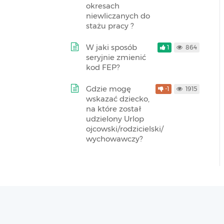
okresach
niewliczanych do
stażu pracy ?
W jaki sposób
1
864
seryjnie zmienić
kod FEP?
Gdzie mogę
-1
1915
wskazać dziecko,
na które został
udzielony Urlop
ojcowski/rodzicielski/
wychowawczy?