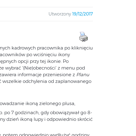
Utworzony
19/12/2017
nych kadrowych pracownika po kliknięciu
pracowników po wciśnięciu ikony
pnych opcji przy tej ikonie. Po
e wybrać ‘(Nie)obecności’ z menu pod
awiera informacje przeniesione z
Planu
ć wszelkie odchylenia od zaplanowanego
rowadzanie ikoną zielonego plusa,
p. po 7 godzinach, gdy obowiązywał go 8-
y dzień ikoną lupy i odpowiednio skrócić
py, potem odpowiednio wydłużyć godziny