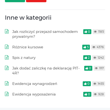
Inne w kategorii
Jak rozliczyć przejazd samochodem
0
1185
prywatnym?
Różnice kursowe
5
4376
Spis z natury
2
1242
Jak dodać zaliczkę na deklarację PIT-
0
1117
4R?
Ewidencja wynagrodzeń
0
1455
Ewidencja wyposażenia
0
928