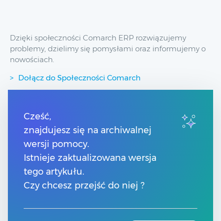
Dzięki społeczności Comarch ERP rozwiązujemy
problemy, dzielimy się pomysłami oraz informujemy o
nowościach.
Dołącz do Społeczności Comarch
Przydatne linki
Cześć,
znajdujesz się na archiwalnej
Spis treści
wersji pomocy.
Pomoc Comarch Betterfly
Pomoc Comarch e-Sklep
Istnieje zaktualizowana wersja
Pomoc Comarch HRM
tego artykułu.
Kontakt
Czy chcesz przejść do niej ?
Znajdź Partnera Comarch