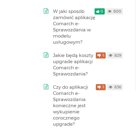
W jaki sposób
0
800
zamówić aplikację
Comarch e-
Sprawozdania w
modelu
usługowym?
Jakie będą koszty
-1
829
upgrade aplikacji
Comarch e-
Sprawozdania?
Czy do aplikacji
-1
836
Comarch e-
Sprawozdania
konieczne jest
wykupienie
corocznego
upgrade?