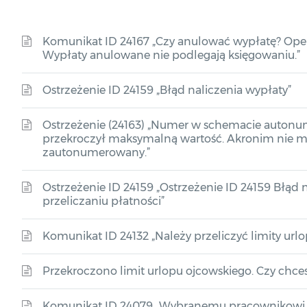
Komunikat ID 24167 „Czy anulować wypłatę? Oper
Wypłaty anulowane nie podlegają księgowaniu.”
Ostrzeżenie ID 24159 „Błąd naliczenia wypłaty”
Ostrzeżenie (24163) „Numer w schemacie autonu
przekroczył maksymalną wartość. Akronim nie m
zautonumerowany.”
Ostrzeżenie ID 24159 „Ostrzeżenie ID 24159 Błąd 
przeliczaniu płatności”
Komunikat ID 24132 „Należy przeliczyć limity url
Przekroczono limit urlopu ojcowskiego. Czy chc
Komunikat ID 24079 „Wybranemu pracownikowi 