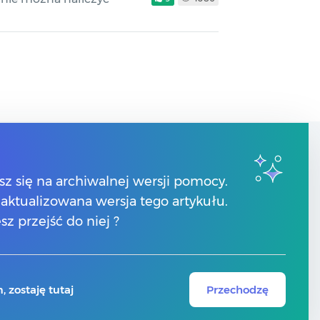
Kontakt
sz się na archiwalnej wersji pomocy.
 zaktualizowana wersja tego artykułu.
Znajdź Partnera Comarch
sz przejść do niej ?
 zostaję tutaj
Przechodzę