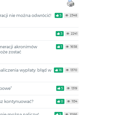
acji nie można odwrócić!
5
2348
3
2241
meracji akronimów
1
1658
oże zostać
naliczenia wypłaty: błąd w
16
1370
opowe”
5
1319
esz kontynuować?
0
1134
nie można naliczyć
9
1086