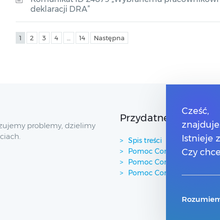
deklaracji DRA”
1
2
3
4
…
14
Następna
Cześć,
Przydatne linki
znajduje
zujemy problemy, dzielimy
ciach.
Istnieje
Spis treści
Pomoc Comarch Betterfly
Czy chce
Pomoc Comarch e-Sklep
Pomoc Comarch HRM
Rozumiem,