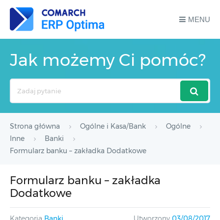
MENU
Jak możemy Ci pomóc?
Search
For
Strona główna
Ogólne i Kasa/Bank
Ogólne
Inne
Banki
Formularz banku – zakładka Dodatkowe
Formularz banku – zakładka
Dodatkowe
Kategoria
Banki
Utworzony
03/08/2017