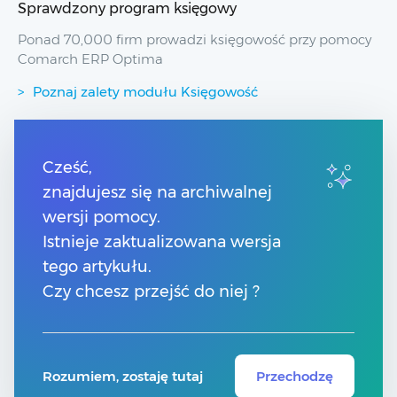
Sprawdzony program księgowy
Ponad 70,000 firm prowadzi księgowość przy pomocy
Comarch ERP Optima
Poznaj zalety modułu Księgowość
Przydatne linki
Cześć,
znajdujesz się na archiwalnej
Spis treści
Pomoc Comarch Betterfly
wersji pomocy.
Pomoc Comarch e-Sklep
Istnieje zaktualizowana wersja
Pomoc Comarch HRM
tego artykułu.
Czy chcesz przejść do niej ?
Kontakt
Znajdź Partnera Comarch
Rozumiem, zostaję tutaj
Przechodzę