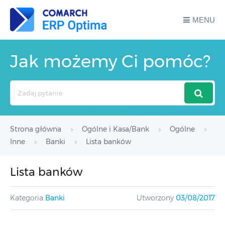
MENU
Jak możemy Ci pomóc?
Search
For
Strona główna
Ogólne i Kasa/Bank
Ogólne
Inne
Banki
Lista banków
Lista banków
Kategoria
Banki
Utworzony
03/08/2017