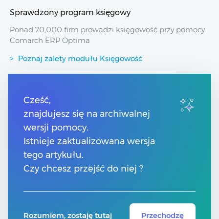
Sprawdzony program księgowy
Ponad 70,000 firm prowadzi księgowość przy pomocy
Comarch ERP Optima
Poznaj zalety modułu Księgowość
Przydatne linki
Cześć,
znajdujesz się na archiwalnej
Spis treści
Pomoc Comarch Betterfly
wersji pomocy.
Pomoc Comarch e-Sklep
Istnieje zaktualizowana wersja
Pomoc Comarch HRM
tego artykułu.
Czy chcesz przejść do niej ?
Kontakt
Znajdź Partnera Comarch
Rozumiem, zostaję tutaj
Przechodzę