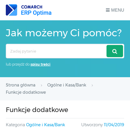
MENU
Jak możemy Ci pomóc?
Search
For
lub przejdź do
spisu treści
Strona główna
Ogólne i Kasa/Bank
Funkcje dodatkowe
Funkcje dodatkowe
Kategoria
Ogólne i Kasa/Bank
Utworzony
11/04/2019