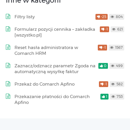
Inne w kategorii
Filtry listy
-25
804
Formularz pozycji cennika – zakładka
-1
621
[wszystko.pl]
Reset hasła administratora w
-1
1567
Comarch HRM
Zaznacz/odznacz parametr Zgoda na
0
499
automatyczną wysyłkę faktur
Przekaż do Comarch Apfino
-1
582
Przekazanie płatności do Comarch
1
753
Apfino