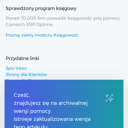
Sprawdzony program księgowy
Ponad 70,000 firm prowadzi księgowość przy pomocy
Comarch ERP Optima
Poznaj zalety modułu Księgowość
Przydatne linki
Spis treści
Strony dla Klientów
Strony dla Partnerów
Pomoc Comarch ERP
Pomoc Comarch Betterfly
Cześć,
Pomoc Comarch e-Sklep
znajdujesz się na archiwalnej
Pomoc Comarch HRM
wersji pomocy.
Istnieje zaktualizowana wersja
Kontakt
tego artykułu.