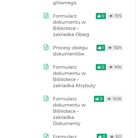
głównego
Formularz
0
1175
dokumentu w
Bibliotece –
zakładka Obieg
Procesy obiegu
1
1524
dokumentów
Formularz
0
954
dokumentu w
Bibliotece –
zakładka Atrybuty
Formularz
0
1026
dokumentu w
Bibliotece –
zakładka
Dokumenty
Formularz
0
921