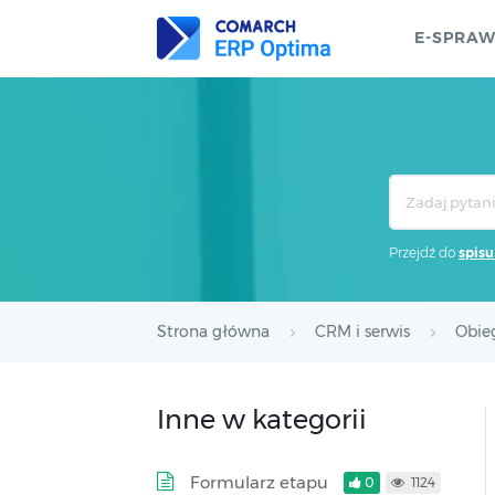
E-SPRA
Search
For
Przejdź do
spisu
Strona główna
CRM i serwis
Obie
Inne w kategorii
Formularz etapu
0
1124