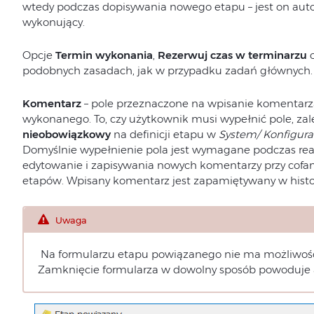
wtedy podczas dopisywania nowego etapu – jest on au
wykonujący.
Opcje
Termin wykonania
,
Rezerwuj czas w terminarzu
o
podobnych zasadach, jak w przypadku zadań głównych.
Komentarz
– pole przeznaczone na wpisanie komentarz
wykonanego. To, czy użytkownik musi wypełnić pole, za
nieobowiązkowy
na definicji etapu w
System/ Konfigura
Domyślnie wypełnienie pola jest wymagane podczas reali
edytowanie i zapisywania nowych komentarzy przy cofa
etapów. Wpisany komentarz jest zapamiętywany w historii
Uwaga
Na formularzu etapu powiązanego nie ma możliwości
Zamknięcie formularza w dowolny sposób powoduje 