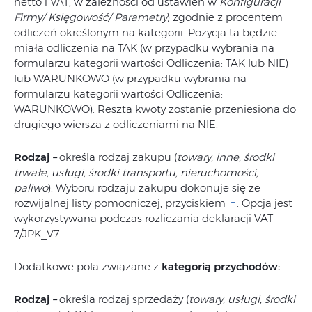
netto i VAT, w zależności od ustawień w
Konfiguracji
Firmy/ Księgowość/ Parametry
) zgodnie z procentem
odliczeń określonym na kategorii. Pozycja ta będzie
miała odliczenia na TAK (w przypadku wybrania na
formularzu kategorii wartości Odliczenia: TAK lub NIE)
lub WARUNKOWO (w przypadku wybrania na
formularzu kategorii wartości Odliczenia:
WARUNKOWO). Reszta kwoty zostanie przeniesiona do
drugiego wiersza z odliczeniami na NIE.
Rodzaj
–
określa rodzaj zakupu (
towary, inne, środki
trwałe, usługi, środki transportu, nieruchomości
,
paliwo
). Wyboru rodzaju zakupu dokonuje się ze
rozwijalnej listy pomocniczej, przyciskiem
. Opcja jest
wykorzystywana podczas rozliczania deklaracji VAT-
7/JPK_V7.
Dodatkowe pola związane z
kategorią przychodów:
Rodzaj
–
określa rodzaj sprzedaży (
towary,
usługi, środki