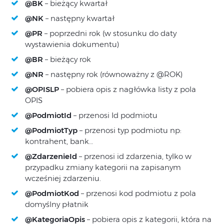
@BK
– bieżący kwartał
@NK
– następny kwartał
@PR
– poprzedni rok (w stosunku do daty
wystawienia dokumentu)
@BR
– bieżący rok
@NR
– następny rok (równoważny z @ROK)
@OPISLP
– pobiera opis z nagłówka listy z pola
OPIS
@PodmiotId
– przenosi Id podmiotu
@PodmiotTyp
– przenosi typ podmiotu np:
kontrahent, bank…
@ZdarzenieId
– przenosi id zdarzenia, tylko w
przypadku zmiany kategorii na zapisanym
wcześniej zdarzeniu.
@PodmiotKod
– przenosi kod podmiotu z pola
domyślny płatnik
@KategoriaOpis
– pobiera opis z kategorii, która na