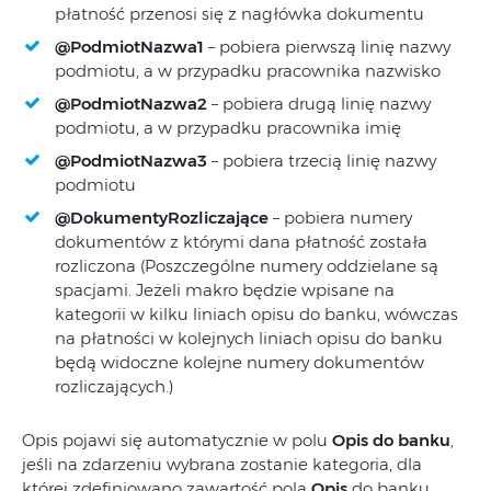
płatność przenosi się z nagłówka dokumentu
@PodmiotNazwa1
– pobiera pierwszą linię nazwy
podmiotu, a w przypadku pracownika nazwisko
@PodmiotNazwa2
– pobiera drugą linię nazwy
podmiotu, a w przypadku pracownika imię
@PodmiotNazwa3
– pobiera trzecią linię nazwy
podmiotu
@DokumentyRozliczające
– pobiera numery
dokumentów z którymi dana płatność została
rozliczona (Poszczególne numery oddzielane są
spacjami. Jeżeli makro będzie wpisane na
kategorii w kilku liniach opisu do banku, wówczas
na płatności w kolejnych liniach opisu do banku
będą widoczne kolejne numery dokumentów
rozliczających.)
Opis pojawi się automatycznie w polu
Opis do banku
,
jeśli na zdarzeniu wybrana zostanie kategoria, dla
której zdefiniowano zawartość pola
Opis
do banku.