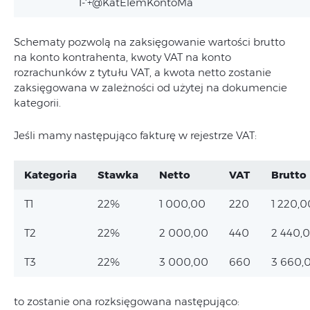
1-‘+@KatElemKontoMa
Schematy pozwolą na zaksięgowanie wartości brutto
na konto kontrahenta, kwoty VAT na konto
rozrachunków z tytułu VAT, a kwota netto zostanie
zaksięgowana w zależności od użytej na dokumencie
kategorii.
Jeśli mamy następująco fakturę w rejestrze VAT:
Kategoria
Stawka
Netto
VAT
Brutto
T1
22%
1 000,00
220
1 220,0
T2
22%
2 000,00
440
2 440,
T3
22%
3 000,00
660
3 660,
to zostanie ona rozksięgowana następująco: