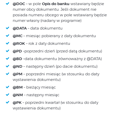
@DOC
– w pole
Opis
do banku
wstawiany będzie
numer obcy dokumentu. Jeśli dokument nie
posiada numeru obcego w pole wstawiany będzie
numer własny (nadany w programie)
@DATA
– data dokumentu
@MC
– miesiąc pobierany z daty dokumentu
@ROK
– rok z daty dokumentu
@PD
–poprzedni dzień (przed datą dokumentu)
@BD
–data dokumentu (równoważny z @DATA)
@ND
– następny dzień (po dacie dokumentu)
@PM
– poprzedni miesiąc (w stosunku do daty
wystawienia dokumentu)
@BM
– bieżący miesiąc
@NM
– następny miesiąc
@PK
– poprzedni kwartał (w stosunku do daty
wystawienia dokumentu)