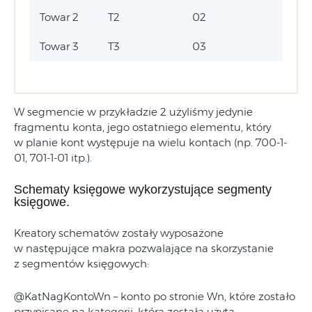
Towar 2
T2
02
Towar 3
T3
03
W segmencie w przykładzie 2 użyliśmy jedynie
fragmentu konta, jego ostatniego elementu, który
w planie kont występuje na wielu kontach (np. 700-1-
01, 701-1-01 itp.).
Schematy księgowe wykorzystujące segmenty
księgowe.
Kreatory schematów zostały wyposażone
w następujące makra pozwalające na skorzystanie
z segmentów księgowych:
@KatNagKontoWn – konto po stronie Wn, które zostało
przypisane na kategorii, która została użyta