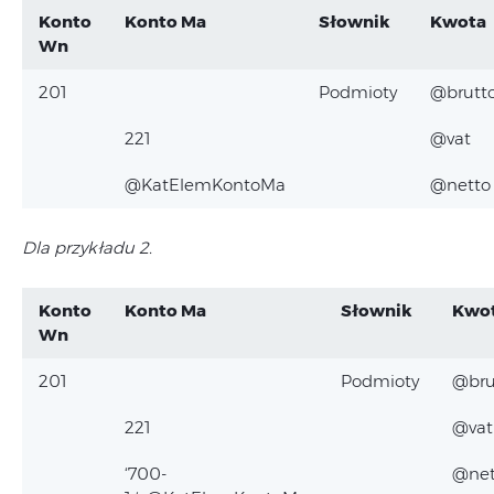
Konto
Konto Ma
Słownik
Kwota
Wn
201
Podmioty
@brutt
221
@vat
@KatElemKontoMa
@netto
Dla przykładu 2.
Konto
Konto Ma
Słownik
Kwo
Wn
201
Podmioty
@bru
221
@vat
‘700-
@net