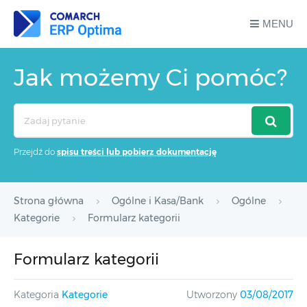
MENU
Jak możemy Ci pomóc?
Search
For
Przejdź do
spisu treści lub pobierz dokumentację
Strona główna
Ogólne i Kasa/Bank
Ogólne
Kategorie
Formularz kategorii
Formularz kategorii
Kategoria
Kategorie
Utworzony
03/08/2017