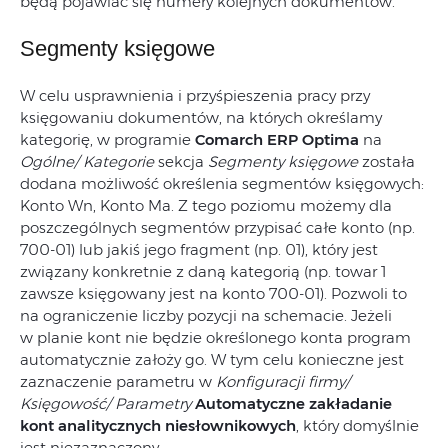
będą pojawiać się numery kolejnych dokumentów.
Segmenty księgowe
W celu usprawnienia i przyśpieszenia pracy przy
księgowaniu dokumentów, na których określamy
kategorię, w programie
Comarch ERP Optima
na
Ogólne/ Kategorie
sekcja
Segmenty księgowe
została
dodana możliwość określenia segmentów księgowych:
Konto Wn, Konto Ma. Z tego poziomu możemy dla
poszczególnych segmentów przypisać całe konto (np.
700-01) lub jakiś jego fragment (np. 01), który jest
związany konkretnie z daną kategorią (np. towar 1
zawsze księgowany jest na konto 700-01). Pozwoli to
na ograniczenie liczby pozycji na schemacie. Jeżeli
w planie kont nie będzie określonego konta program
automatycznie założy go. W tym celu konieczne jest
zaznaczenie parametru w
Konfiguracji firmy/
Księgowość/ Parametry
Automatyczne zakładanie
kont analitycznych niesłownikowych
, który domyślnie
jest niezaznaczony.