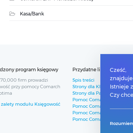
Kasa/Bank
dzony program księgowy
Przydatne linki
Cześć,
znajduje
70,000 firm prowadzi
Spis treści
Istnieje
wość przy pomocy Comarch
Strony dla Klientów
ptima
Strony dla Partnerów
Czy chce
Pomoc Comarch ERP
 zalety modułu Księgowość
Pomoc Comarch Betterfly
Pomoc Comarch e-Sklep
Pomoc Comarch HRM
Rozumiem,