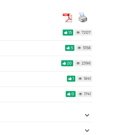
15
7207
5
5158
20
2396
1
1841
0
1741