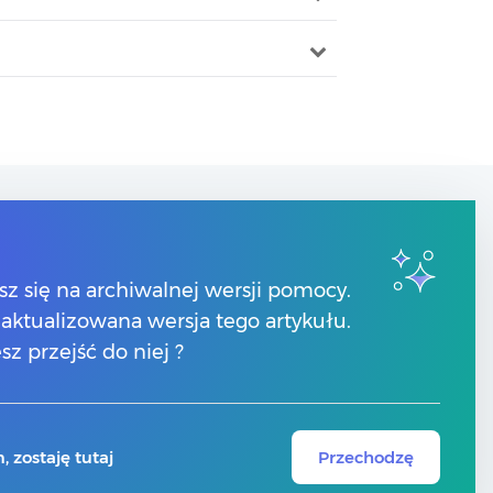
Kontakt
sz się na archiwalnej wersji pomocy.
Numery telefonów
 zaktualizowana wersja tego artykułu.
Znajdź Partnera Comarch
Formularz kontaktowy
sz przejść do niej ?
 zostaję tutaj
Przechodzę