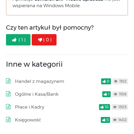
wspierana na Windows Mobile.
Czy ten artykuł był pomocny?
( 1 )
( 0 )
Inne w kategorii
Handel z magazynem
0
1102
Ogólne i Kasa/Bank
1
1108
Płace i Kadry
10
1303
Księgowość
5
1402