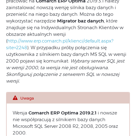
pracować na
Comarch ERP Optima
2019.3.1 należy
zainstalować nowszą wersję silnika bazy danych i
przenieść na niego bazy danych. Można do tego
wykorzystać narzędzie
Migrator baz danych
, które
znajduje się na Indywidualnych Stronach Klientów w
obszarze aktualnych wersji
(
http://www.erp.comarch.pl/klienci/default.aspx?
site=2248
). W przypadku próby połączenia się
użytkownika z silnikiem bazy danych MS SQL w wersji
2000 pojawi się komunikat:
Wybrany serwer SQL jest
w wersji 2000, ta wersja nie jest obsługiwana.
Skonfiguruj połączenie z serwerem SQL w nowszej
wersji.
Uwaga
Wersja
Comarch ERP Optima 2019.2.1
i nowsze
nie współpracują z silnikiem bazy danych
Microsoft SQL Server 2008 R2, 2008, 2005 oraz
2000.