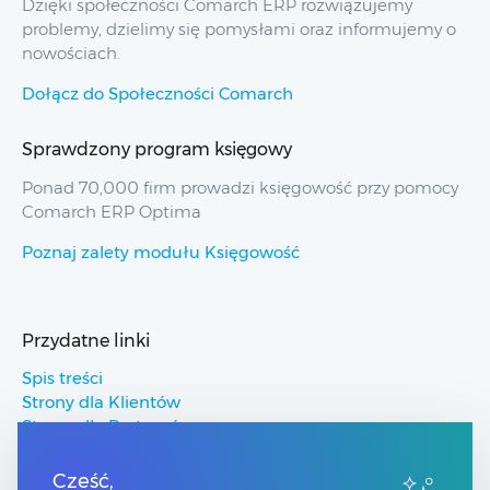
Dzięki społeczności Comarch ERP rozwiązujemy
problemy, dzielimy się pomysłami oraz informujemy o
nowościach.
Dołącz do Społeczności Comarch
Sprawdzony program księgowy
Ponad 70,000 firm prowadzi księgowość przy pomocy
Comarch ERP Optima
Poznaj zalety modułu Księgowość
Przydatne linki
Spis treści
Strony dla Klientów
Strony dla Partnerów
Pomoc Comarch ERP
Pomoc Comarch Betterfly
Cześć,