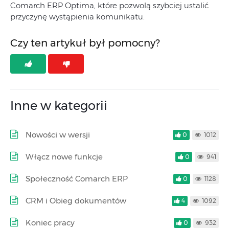
Comarch ERP Optima, które pozwolą szybciej ustalić
przyczynę wystąpienia komunikatu.
Czy ten artykuł był pomocny?
Inne w kategorii
Nowości w wersji
0
1012
Włącz nowe funkcje
0
941
Społeczność Comarch ERP
0
1128
CRM i Obieg dokumentów
4
1092
Koniec pracy
0
932