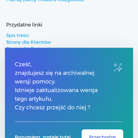
Przydatne linki
Spis treści
Strony dla Klientów
Strony dla Partnerów
Pomoc Comarch ERP
Pomoc Comarch Betterfly
Cześć,
Pomoc Comarch e-Sklep
znajdujesz się na archiwalnej
Pomoc Comarch HRM
wersji pomocy.
Istnieje zaktualizowana wersja
Kontakt
tego artykułu.
Numery telefonów
Czy chcesz przejść do niej ?
Znajdź Partnera Comarch
Formularz kontaktowy
Rozumiem, zostaję tutaj
Przechodzę