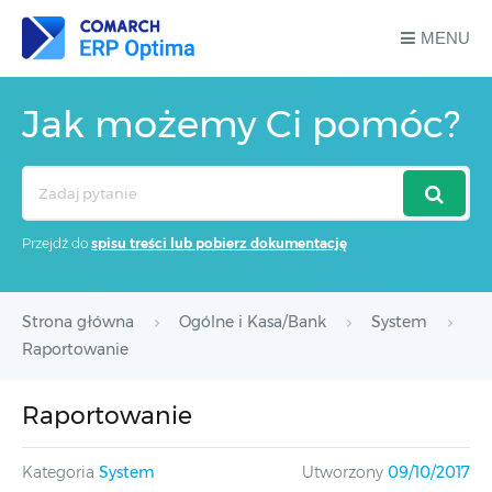
MENU
Jak możemy Ci pomóc?
Search
For
Przejdź do
spisu treści lub pobierz dokumentację
Strona główna
Ogólne i Kasa/Bank
System
Raportowanie
Raportowanie
Kategoria
System
Utworzony
09/10/2017