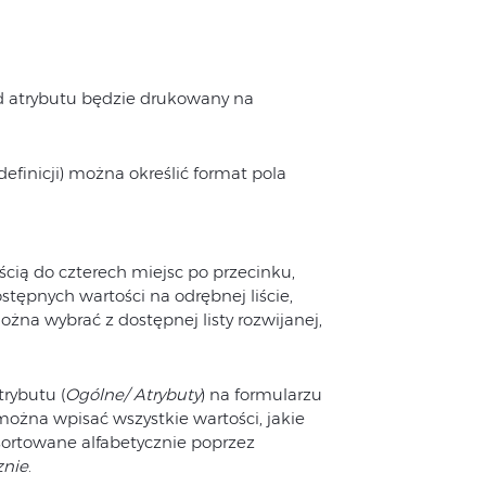
od atrybutu będzie drukowany na
efinicji) można określić format pola
cią do czterech miejsc po przecinku,
tępnych wartości na odrębnej liście,
żna wybrać z dostępnej listy rozwijanej,
rybutu (
Ogólne/ Atrybuty
) na formularzu
można wpisać wszystkie wartości, jakie
osortowane alfabetycznie poprzez
znie
.