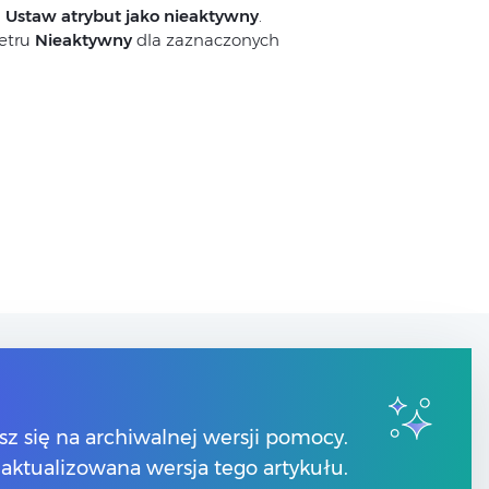
a
Ustaw atrybut jako nieaktywny
.
etru
Nieaktywny
dla zaznaczonych
Kontakt
sz się na archiwalnej wersji pomocy.
Numery telefonów
 zaktualizowana wersja tego artykułu.
Znajdź Partnera Comarch