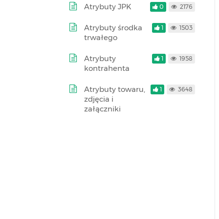
Atrybuty JPK
0
2176
Atrybuty środka
1
1503
trwałego
Atrybuty
1
1958
kontrahenta
Atrybuty towaru,
1
3648
zdjęcia i
załączniki