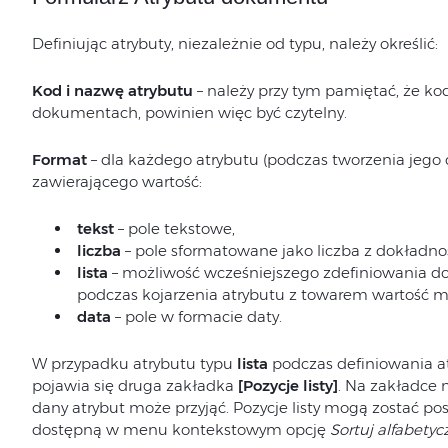
Definiując atrybuty, niezależnie od typu, należy określić:
Kod i nazwę atrybutu
– należy przy tym pamiętać, że k
dokumentach, powinien więc być czytelny.
Format
– dla każdego atrybutu (podczas tworzenia jego d
zawierającego wartość:
tekst
– pole tekstowe,
liczba
– pole sformatowane jako liczba z dokładnoś
lista
– możliwość wcześniejszego zdefiniowania dos
podczas kojarzenia atrybutu z towarem wartość mo
data
– pole w formacie daty.
W przypadku atrybutu typu
lista
podczas definiowania at
pojawia się druga zakładka
[Pozycje listy]
. Na zakładce 
dany atrybut może przyjąć. Pozycje listy mogą zostać p
dostępną w menu kontekstowym opcję
Sortuj alfabetyc