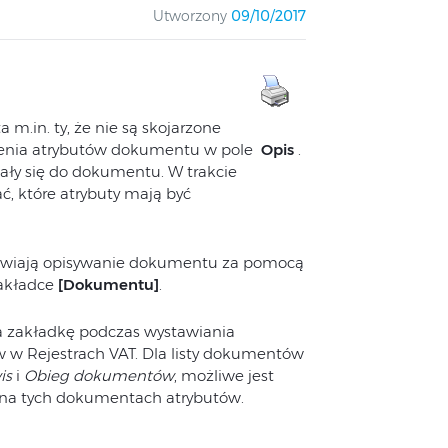
Utworzony
09/10/2017
m.in. ty, że nie są skojarzone
zenia atrybutów dokumentu w pole
Opis
.
ały się do dokumentu. W trakcie
, które atrybuty mają być
żliwiają opisywanie dokumentu za pomocą
akładce
[Dokumentu]
.
 zakładkę podczas wystawiania
w Rejestrach VAT. Dla listy dokumentów
is
i
Obieg dokumentów
, możliwe jest
 na tych dokumentach atrybutów.