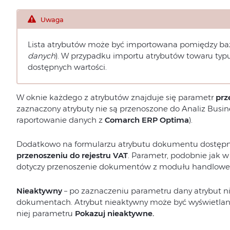
Uwaga
Lista atrybutów może być importowana pomiędzy ba
danych
). W przypadku importu atrybutów towaru typu l
dostępnych wartości.
W oknie każdego z atrybutów znajduje się parametr
prz
zaznaczony atrybuty nie są przenoszone do Analiz Busines
raportowanie danych z
Comarch ERP Optima
).
Dodatkowo na formularzu atrybutu dokumentu dostępn
przenoszeniu do rejestru VAT
. Parametr, podobnie jak 
dotyczy przenoszenie dokumentów z modułu handlowego
Nieaktywny
– po zaznaczeniu parametru dany atrybut n
dokumentach. Atrybut nieaktywny może być wyświetlany
niej parametru
Pokazuj nieaktywne.