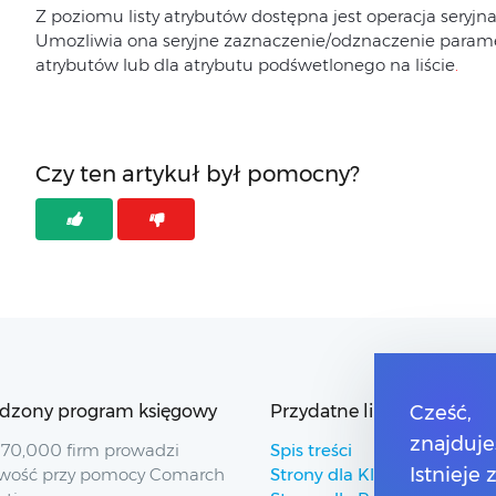
Z poziomu listy atrybutów dostępna jest operacja seryjn
Umozliwia ona seryjne zaznaczenie/odznaczenie param
atrybutów lub dla atrybutu podśwetlonego na liście
.
Czy ten artykuł był pomocny?
dzony program księgowy
Przydatne linki
Cześć,
znajduje
70,000 firm prowadzi
Spis treści
Istnieje
wość przy pomocy Comarch
Strony dla Klientów