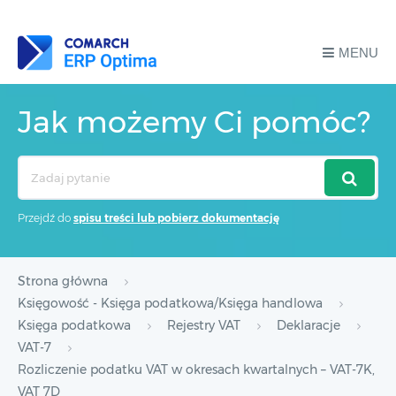
MENU
Jak możemy Ci pomóc?
Search
For
Przejdź do
spisu treści lub pobierz dokumentację
Strona główna
Księgowość - Księga podatkowa/Księga handlowa
Księga podatkowa
Rejestry VAT
Deklaracje
VAT-7
Rozliczenie podatku VAT w okresach kwartalnych – VAT-7K,
VAT 7D