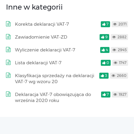
Inne w kategorii
Korekta deklaracji VAT-7
7
2071
Zawiadomienie VAT-ZD
9
2882
Wyliczenie deklaracji VAT-7
4
2945
Lista deklaracji VAT-7
0
1747
Klasyfikacja sprzedaży na deklaracji
3
2660
VAT-7 wg wzoru 20
Deklaracja VAT-7 obowiązująca do
7
1927
września 2020 roku