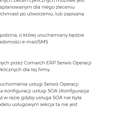
ych zleceń cyklicznych możliwe jest
zaplanowanym dla niego zleceniu
hmiast po utworzeniu, lub zapisana
godzina, o której uruchamiany będzie
iadomości e-mail/SMS.
nych przez Comarch ERP Serwis Operacji
icznych dla tej firmy.
uruchomienia usługi Serwis Operacji
 konfiguracji usługi SOA (
Konfiguracja
y
) w razie gdyby usługa SOA nie była
lu usługowym sekcja ta nie jest