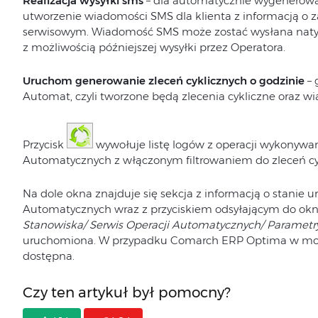
Realizacja wysyłki sms
– dla automatycznie wygenerowan
utworzenie wiadomości SMS dla klienta z informacją o 
serwisowym. Wiadomość SMS może zostać wysłana natyc
z możliwością późniejszej wysyłki przez Operatora.
Uruchom generowanie zleceń cyklicznych o godzinie
– 
Automat, czyli tworzone będą zlecenia cykliczne oraz w
Przycisk
wywołuje listę logów z operacji wykonywa
Automatycznych z włączonym filtrowaniem do zleceń cykl
Na dole okna znajduje się sekcja z informacją o stanie 
Automatycznych wraz z przyciskiem odsyłającym do okna
Stanowiska/ Serwis Operacji Automatycznych/ Parametr
uruchomiona. W przypadku Comarch ERP Optima w mode
dostępna.
Czy ten artykuł był pomocny?