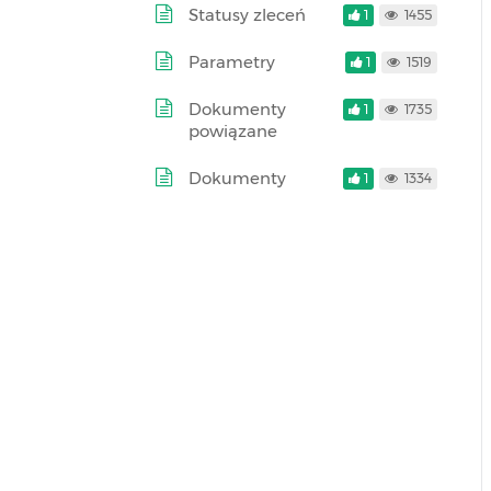
Statusy zleceń
1
1455
Parametry
1
1519
Dokumenty
1
1735
powiązane
Dokumenty
1
1334