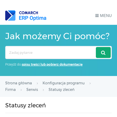
MENU
Jak możemy Ci pomóc?
Search
For
Przejdź do
spisu treści lub pobierz dokumentację
Strona główna
Konfiguracja programu
Firma
Serwis
Statusy zleceń
Statusy zleceń