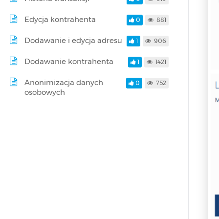
Edycja kontrahenta
0
881
Dodawanie i edycja adresu
1
906
Dodawanie kontrahenta
1
1421
Anonimizacja danych
0
752
osobowych