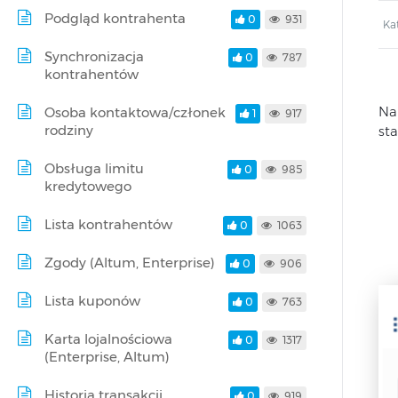
Podgląd kontrahenta
0
931
Ka
Synchronizacja
0
787
kontrahentów
Na
Osoba kontaktowa/członek
1
917
rodziny
st
Obsługa limitu
0
985
kredytowego
Lista kontrahentów
0
1063
Zgody (Altum, Enterprise)
0
906
Lista kuponów
0
763
Karta lojalnościowa
0
1317
(Enterprise, Altum)
Historia transakcji
0
919