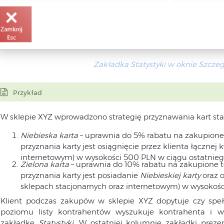
Zakładka Statystyki w oknie Szcze
Przykład
W sklepie XYZ wprowadzono strategię przyznawania kart sta
Niebieska karta
– uprawnia do 5% rabatu na zakupione
przyznania karty jest osiągnięcie przez klienta łączne
internetowym) w wysokości 500 PLN w ciągu ostatnie
Zielona karta
– uprawnia do 10% rabatu na zakupione 
przyznania karty jest posiadanie
Niebieskiej karty
oraz o
sklepach stacjonarnych oraz internetowym) w wysokoś
Klient podczas zakupów w sklepie XYZ dopytuje czy spe
poziomu listy kontrahentów wyszukuje kontrahenta i wy
zakładkę
Statystyki
. W ostatniej kolumnie zakładki prez