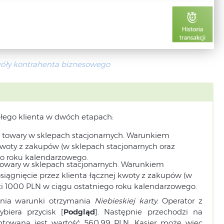
góły kontrahenta biznesowego
łego klienta w dwóch etapach:
 towary w sklepach stacjonarnych. Warunkiem
j kwoty z zakupów (w sklepach stacjonarnych oraz
go roku kalendarzowego.
towary w sklepach stacjonarnych. Warunkiem
siągnięcie przez klienta łącznej kwoty z zakupów (w
ci 1000 PLN w ciągu ostatniego roku kalendarzowego.
łnia warunki otrzymania
Niebieskiej karty
. Operator z
biera przycisk [
Podgląd
]. Następnie przechodzi na
entowana jest wartość 560,99 PLN. Kasjer może więc