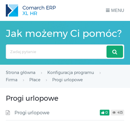
MENU
Jak możemy Ci pomóc?
Search
For
Strona główna
Konfiguracja programu
Firma
Płace
Progi urlopowe
Progi urlopowe
Progi urlopowe
0
413