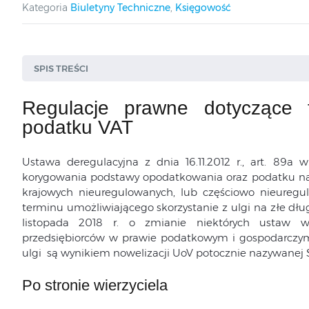
Kategoria
Biuletyny Techniczne
,
Księgowość
SPIS TREŚCI
Regulacje prawne dotyczące 
Po stronie wierzyciela
podatku VAT
Po stronie dłużnika
Ustawa deregulacyjna z dnia 16.11.2012 r., art. 89a
korygowania podstawy opodatkowania oraz podatku nale
Rodzaj transakcji
krajowych nieuregulowanych, lub częściowo nieuregu
terminu umożliwiającego skorzystanie z ulgi na złe dł
Sekcja Płatności
listopada 2018 r. o zmianie niektórych ustaw 
Filtr „Termin pł. + 90 dni wypada w”
przedsiębiorców w prawie podatkowym i gospodarczym
Filtr „Korekta powrotna wypada w”
ulgi są wynikiem nowelizacji UoV potocznie nazywanej 
Sekcja: Typ kontrahenta
Po stronie wierzyciela