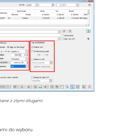
ązane z złymi długami.
rami do wyboru: