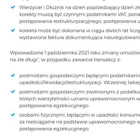
Wierzyciel i Dłużnik na dzień poprzedzający dzień zł
korekty muszą być czynnymi podatnikami VAT, pona
postępowania restrukturyzacyjnego, postępowania up
korekta może być dokonana w ciągu dwóch lat liczą
wystawiona faktura dokumentująca nieuregulowanie
Wprowadzone 1 października 2021 roku zmiany umożliwia
na złe długi”, w przypadku zawarcia transakcji z:
podmiotami gospodarczymi będącymi podatnikami VA
upadłości/likwidacji/restrukturyzacji. Wcześniej takie
podmiotami gospodarczymi zwolnionymi z podatku VA
których wierzytelności uznano uprawomocnionym w
postępowania egzekucyjnego
osobami fizycznymi, będącymi w upadłości konsumen
za nieściągalne na podstawie uprawomocnionego wy
postępowania egzekucyjnego.