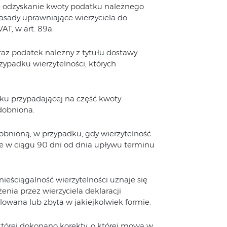
y) odzyskanie kwoty podatku należnego
Zasady uprawniające wierzyciela do
VAT, w art. 89a.
z podatek należny z tytułu dostawy
zypadku wierzytelności, których
Z)-ZD(FZK)
ku przypadającej na część kwoty
 a korekty wygenerowane
dobniona.
obnioną, w przypadku, gdy wierzytelność
ie w ciągu 90 dni od dnia upływu terminu
nieściągalność wierzytelności uznaje się
ia przez wierzyciela deklaracji
lowana lub zbyta w jakiejkolwiek formie.
której dokonano korekty, o której mowa w