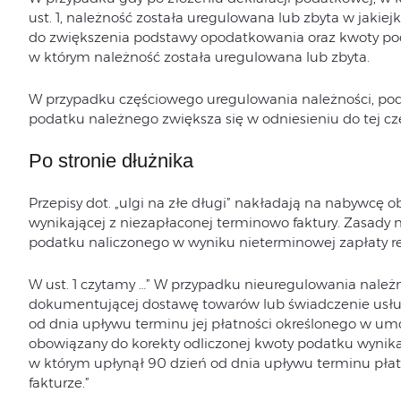
ust. 1, należność została uregulowana lub zbyta w jakiej
do zwiększenia podstawy opodatkowania oraz kwoty pod
w którym należność została uregulowana lub zbyta.
W przypadku częściowego uregulowania należności, po
podatku należnego zwiększa się w odniesieniu do tej czę
Po stronie dłużnika
Przepisy dot. „ulgi na złe długi” nakładają na nabywcę 
wynikającej z niezapłaconej terminowo faktury. Zasady
podatku naliczonego w wyniku nieterminowej zapłaty reg
W ust. 1 czytamy …” W przypadku nieuregulowania należno
dokumentującej dostawę towarów lub świadczenie usług
od dnia upływu terminu jej płatności określonego w umow
obowiązany do korekty odliczonej kwoty podatku wynikając
w którym upłynął 90 dzień od dnia upływu terminu pła
fakturze.”