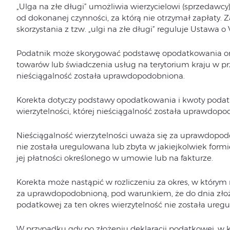
„Ulga na złe długi” umożliwia wierzycielowi (sprzedawc
Opcja: Do wygenerowania K. Pierwotne
od dokonanej czynności, za którą nie otrzymał zapłaty. 
Opcja: Do wygenerowania K. Powrotne
skorzystania z tzw. „ulgi na złe długi” reguluje Ustawa o 
Opcja: Wygenerowano K. Pierwotne
Podatnik może skorygować podstawę opodatkowania ora
Opcja: Wygenerowano K. Powrotne
towarów lub świadczenia usług na terytorium kraju w pr
Opcja „ZD’FS/ZD’FSK” lub „ZD’FZ/ZD’FZK”
nieściągalność została uprawdopodobniona.
Generacja dokumentów ZD(FS)-ZD(FSK), ZD(F
Korekta dotyczy podstawy opodatkowania i kwoty podat
Korekty ZD’FSK, ZD’FZK wprowadzone ręcznie
wierzytelności, której nieściągalność została uprawdopo
automatycznie
Nieściągalność wierzytelności uważa się za uprawdopod
nie została uregulowana lub zbyta w jakiejkolwiek form
Ujęcie korekt ZD’FS
jej płatności określonego w umowie lub na fakturze.
Ujęcie korekt ZD’FSK pierwotnych
Korekta może nastąpić w rozliczeniu za okres, w którym 
Ujęcie korekt ZD’FSK powrotnych
za uprawdopodobnioną, pod warunkiem, że do dnia złożen
Ujęcie korekt ZD’FZ pierwotnych
podatkowej za ten okres wierzytelność nie została uregu
Ujęcie korekt ZD’FZK
W przypadku gdy po złożeniu deklaracji podatkowej, w 