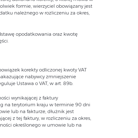
kolwiek formie, wierzyciel obowiązany jest
atku należnego w rozliczeniu za okres,
dstawę opodatkowania oraz kwotę
ści.
obowiązek korekty odliczonej kwoty VAT
 nakazujące nabywcy zmniejszenie
uluje Ustawa o VAT, w art. 89b.
ści wynikającej z faktury
 na terytorium kraju w terminie 90 dni
ie lub na fakturze, dłużnik jest
ej z tej faktury, w rozliczeniu za okres,
tności określonego w umowie lub na