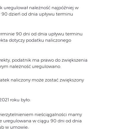
żnik uregulował należność najpóźniej w
ł 90 dzień od dnia upływu terminu
rminie 90 dni od dnia upływu terminu
rekta dotyczy podatku naliczonego
ekty, podatnik ma prawo do zwiększenia
tórym należność uregulowano.
atek naliczony może zostać zwiększony
021 roku było:
uwierzytelnieniem nieściągalności mamy
ie uregulowana w ciągu 90 dni od dnia
lub w umowie;