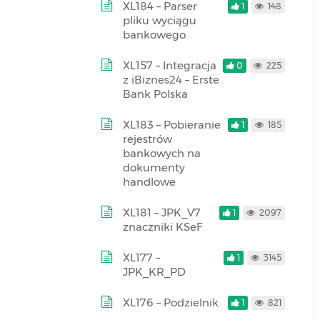
XL184 – Parser
1
148
pliku wyciągu
bankowego
XL157 – Integracja
0
225
z iBiznes24 – Erste
Bank Polska
XL183 – Pobieranie
1
185
rejestrów
bankowych na
dokumenty
handlowe
XL181 – JPK_V7
1
2097
znaczniki KSeF
XL177 –
1
3145
JPK_KR_PD
XL176 – Podzielnik
1
821