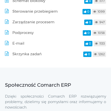
Schemat blokowy
0
1177
Sterowanie przebiegiem
0
1099
Zarządzanie procesem
0
947
Podprocesy
0
1058
E-mail
0
1133
Skrzynka zadań
0
1262
Społeczność Comarch ERP
Dzięki społeczności Comarch ERP rozwiązujemy
problemy, dzielimy się pomysłami oraz informujemy o
nowościach.