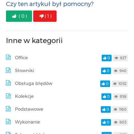
Czy ten artykuł był pomocny?
( 0 )
( 1 )
Inne w kategorii
Office
0
927
Słowniki
0
940
Obsługa błędów
0
1052
Kolekcje
0
958
Podstawowe
0
1160
Wykonanie
0
903