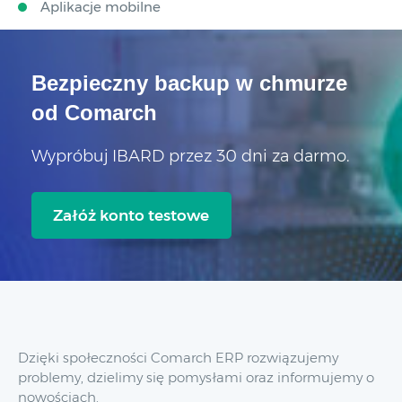
Aplikacje mobilne
Bezpieczny backup w chmurze
od Comarch
Wypróbuj IBARD przez 30 dni za darmo.
Załóż konto testowe
Dzięki społeczności Comarch ERP rozwiązujemy
problemy, dzielimy się pomysłami oraz informujemy o
nowościach.