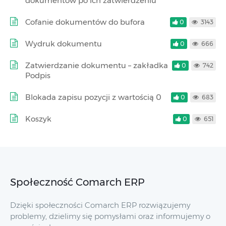
dokumentów po ich zatwierdzeniu
Cofanie dokumentów do bufora
0
3143
Wydruk dokumentu
0
666
Zatwierdzanie dokumentu – zakładka
0
742
Podpis
Blokada zapisu pozycji z wartością 0
0
683
Koszyk
0
651
Społeczność Comarch ERP
Dzięki społeczności Comarch ERP rozwiązujemy
problemy, dzielimy się pomysłami oraz informujemy o