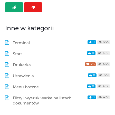
Inne w kategorii
0
433
Terminal
0
489
Start
-25
463
Drukarka
0
631
Ustawienia
0
469
Menu boczne
0
477
Filtry i wyszukiwarka na listach
dokumentów