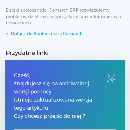
Dzięki społeczności Comarch ERP rozwiązujemy
problemy, dzielimy się pomysłami oraz informujemy o
nowościach.
Dołącz do Społeczności Comarch
Przydatne linki
Strony dla Klientów
Strony dla Partnerów
Cześć,
Pomoc Comarch Betterfly
znajdujesz się na archiwalnej
Pomoc Comarch e-Sklep
wersji pomocy.
Pomoc Comarch HRM
Pomoc Optima w chmurze
Istnieje zaktualizowana wersja
tego artykułu.
Kontakt
Czy chcesz przejść do niej ?
Numery telefonów
Znajdź Partnera Comarch