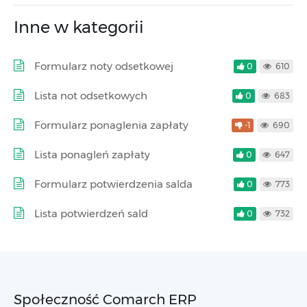
Inne w kategorii
Formularz noty odsetkowej
0
610
Lista not odsetkowych
0
683
Formularz ponaglenia zapłaty
-1
690
Lista ponagleń zapłaty
0
647
Formularz potwierdzenia salda
0
773
Lista potwierdzeń sald
0
732
Społeczność Comarch ERP