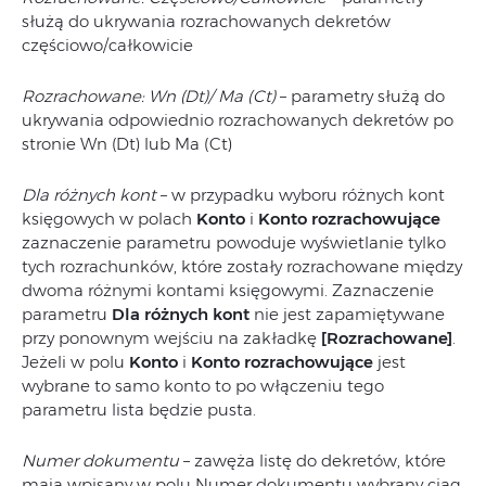
służą do ukrywania rozrachowanych dekretów
częściowo/całkowicie
Rozrachowane: Wn (Dt)/ Ma (Ct)
– parametry służą do
ukrywania odpowiednio rozrachowanych dekretów po
stronie Wn (Dt) lub Ma (Ct)
Dla różnych kont
– w przypadku wyboru różnych kont
księgowych w polach
Konto
i
Konto rozrachowujące
zaznaczenie parametru powoduje wyświetlanie tylko
tych rozrachunków, które zostały rozrachowane między
dwoma różnymi kontami księgowymi. Zaznaczenie
parametru
Dla różnych kont
nie jest zapamiętywane
przy ponownym wejściu na zakładkę
[Rozrachowane]
.
Jeżeli w polu
Konto
i
Konto rozrachowujące
jest
wybrane to samo konto to po włączeniu tego
parametru lista będzie pusta.
Numer dokumentu
– zawęża listę do dekretów, które
mają wpisany w polu Numer dokumentu wybrany ciąg