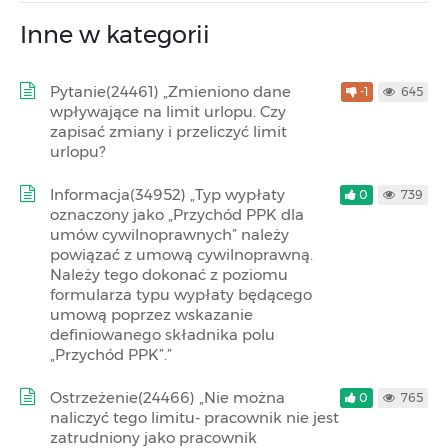
Inne w kategorii
Pytanie(24461) „Zmieniono dane
-1
645
wpływające na limit urlopu. Czy
zapisać zmiany i przeliczyć limit
urlopu?
Informacja(34952) „Typ wypłaty
0
739
oznaczony jako „Przychód PPK dla
umów cywilnoprawnych” należy
powiązać z umową cywilnoprawną.
Należy tego dokonać z poziomu
formularza typu wypłaty będącego
umową poprzez wskazanie
definiowanego składnika polu
„Przychód PPK”.”
Ostrzeżenie(24466) „Nie można
0
765
naliczyć tego limitu- pracownik nie jest
zatrudniony jako pracownik