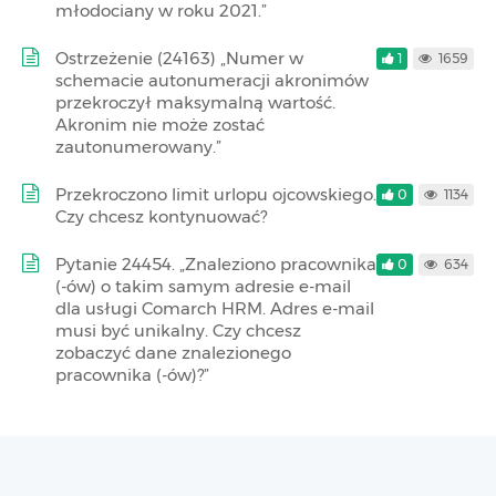
młodociany w roku 2021.”
Ostrzeżenie (24163) „Numer w
1
1659
schemacie autonumeracji akronimów
przekroczył maksymalną wartość.
Akronim nie może zostać
zautonumerowany.”
Przekroczono limit urlopu ojcowskiego.
0
1134
Czy chcesz kontynuować?
Pytanie 24454. „Znaleziono pracownika
0
634
(-ów) o takim samym adresie e-mail
dla usługi Comarch HRM. Adres e-mail
musi być unikalny. Czy chcesz
zobaczyć dane znalezionego
pracownika (-ów)?”