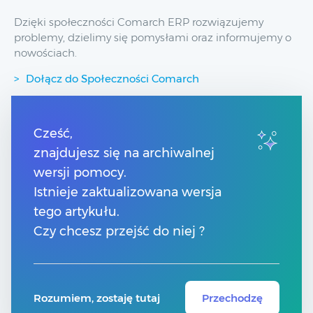
Dzięki społeczności Comarch ERP rozwiązujemy
problemy, dzielimy się pomysłami oraz informujemy o
nowościach.
Dołącz do Społeczności Comarch
Przydatne linki
Cześć,
znajdujesz się na archiwalnej
Spis treści
wersji pomocy.
Pomoc Comarch Betterfly
Pomoc Comarch e-Sklep
Istnieje zaktualizowana wersja
Pomoc Comarch HRM
tego artykułu.
Kontakt
Czy chcesz przejść do niej ?
Znajdź Partnera Comarch
Rozumiem, zostaję tutaj
Przechodzę