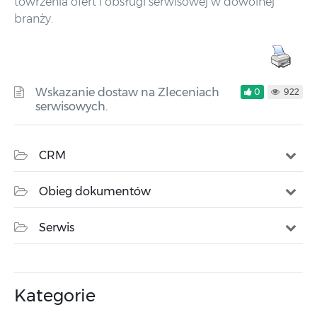
towrzenia ofert i obsługi serwisowej w dowolnej
branży.
Wskazanie dostaw na Zleceniach
0
922
serwisowych.
CRM
Obieg dokumentów
Serwis
Kategorie