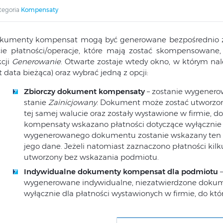
tegoria
Kompensaty
kumenty kompensat mogą być generowane bezpośrednio
ście płatności/operacje, które mają zostać skompensowane,
kcji
Generowanie
. Otwarte zostaje wtedy okno, w którym n
t data bieżąca) oraz wybrać jedną z opcji:
Zbiorczy dokument kompensaty
– zostanie wygenero
stanie
Zainicjowany
. Dokument może zostać utworzony
tej samej walucie oraz zostały wystawione w firmie, d
kompensaty wskazano płatności dotyczące wyłączni
wygenerowanego dokumentu zostanie wskazany ten 
jego dane. Jeżeli natomiast zaznaczono płatności k
utworzony bez wskazania podmiotu.
Indywidualne dokumenty kompensat dla podmiotu
–
wygenerowane indywidualne, niezatwierdzone doku
wyłącznie dla płatności wystawionych w firmie, do któ