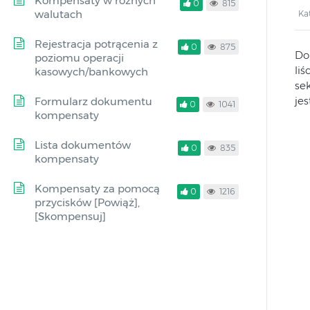
Kompensaty w różnych
0
815
walutach
Ka
Rejestracja potrącenia z
0
875
Do
poziomu operacji
li
kasowych/bankowych
se
jes
Formularz dokumentu
0
1041
kompensaty
Lista dokumentów
0
835
kompensaty
Kompensaty za pomocą
0
1216
przycisków [Powiąż],
[Skompensuj]