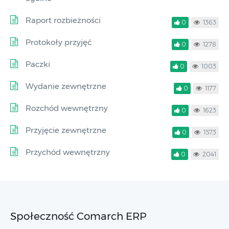
Raport rozbieżności
0
1363
Protokoły przyjęć
0
1278
Paczki
0
1003
Wydanie zewnętrzne
0
1177
Rozchód wewnętrzny
0
1623
Przyjęcie zewnętrzne
0
1573
Przychód wewnętrzny
0
2041
Społeczność Comarch ERP