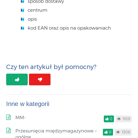
sposób dostawy
centrum
opis
kod EAN oraz opis na opakowaniach
Czy ten artykuł był pomocny?
Inne w kategorii
MM-
0
1109
Przesunięcia międzymagazynowe –
0
1306
ogólne