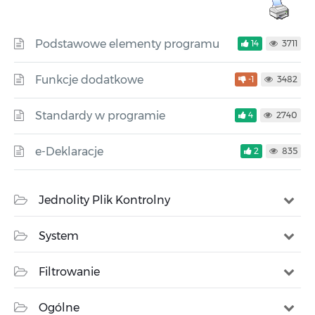
Podstawowe elementy programu
14
3711
Funkcje dodatkowe
-1
3482
Standardy w programie
4
2740
e-Deklaracje
2
835
Jednolity Plik Kontrolny
System
Filtrowanie
Ogólne