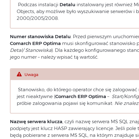
Podczas instalacji
Detalu
instalowany jest również 
Objects, aby możliwe było wyszukiwanie serwerów i ba
2000/2005/2008.
Numer stanowiska Detalu
. Przed pierwszym uruchomie
Comarch ERP Optima
musi skonfigurować stanowisko p
Detal/ Stanowiska
). Dla każdego konfigurowanego stan
jego numer – należy wpisać tą wartość.
Uwaga
Stanowisko, do którego operator chce się zalogować 
jest nieaktywne (
Comarch ERP Optima
–
Start/Konfig
próbie zalogowania pojawi się komunikat:
Nie znale
Nazwę serwera klucza
, czyli nazwę serwera MS SQL zna
podpięty jest klucz HASP zawierający licencje. Jeśli pole
będą pobierane z serwera MS SQL, na którym znajduje s