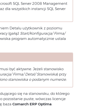
Microsoft SQL Server 2008 Management
z dla wszystkich instancji SQL Server
niem Detalu użytkownik z poziomu
racy (gałąź
Start/Konfiguracja/ Firma/
owiska program automatycznie ustala
musi być aktywne. Jeżeli stanowisko
uracja/ Firma/ Detal/ Stanowiska
) przy
ziono stanowiska o podanym numerze.
jdującego się na stanowisku, do którego
 to pozostanie puste, wówczas licencje
ię baza
Comarch ERP Optima
.