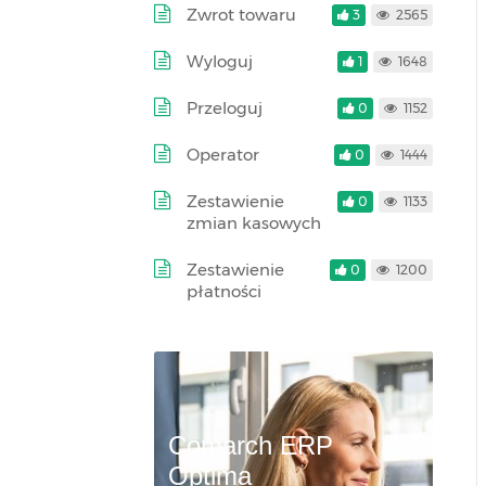
Zwrot towaru
3
2565
Wyloguj
1
1648
Przeloguj
0
1152
Operator
0
1444
Zestawienie
0
1133
zmian kasowych
Zestawienie
0
1200
płatności
Comarch ERP
Optima