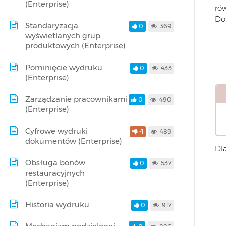
(Enterprise)
ró
Do
Standaryzacja
0
369
wyświetlanych grup
produktowych (Enterprise)
Pominięcie wydruku
0
433
(Enterprise)
Zarządzanie pracownikami
0
490
(Enterprise)
Cyfrowe wydruki
-1
489
dokumentów (Enterprise)
Dl
Obsługa bonów
0
537
restauracyjnych
(Enterprise)
Historia wydruku
0
917