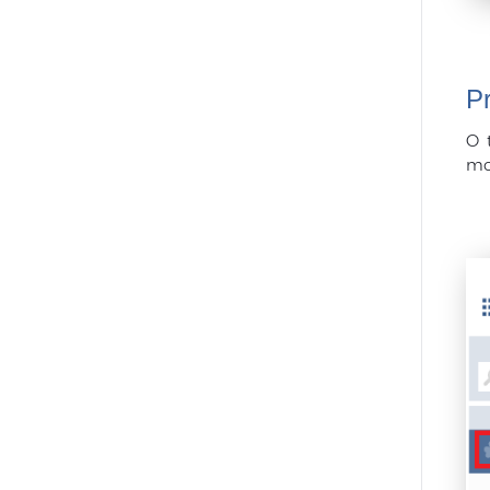
P
O 
mo