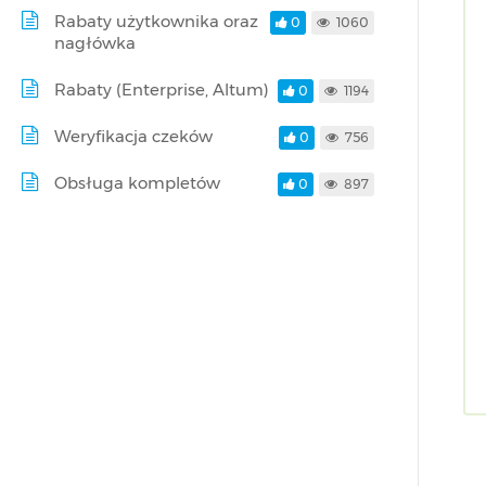
Rabaty użytkownika oraz
0
1060
nagłówka
Rabaty (Enterprise, Altum)
0
1194
Weryfikacja czeków
0
756
Obsługa kompletów
0
897