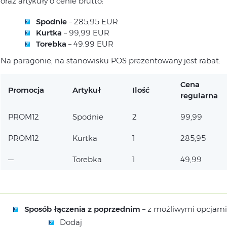
oraz artykuły o cenie brutto:
Spodnie
– 285,95 EUR
Kurtka
– 99,99 EUR
Torebka
– 49.99 EUR
Na paragonie, na stanowisku POS prezentowany jest rabat:
Cena
Promocja
Artykuł
Ilość
regularna
PROM12
Spodnie
2
99,99
PROM12
Kurtka
1
285,95
—
Torebka
1
49,99
Sposób łączenia z poprzednim
– z możliwymi opcjami
Dodaj