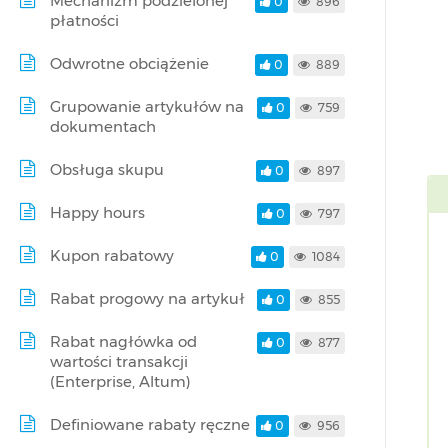
Mechanizm podzielonej
0
896
płatności
Odwrotne obciążenie
0
889
Grupowanie artykułów na
0
759
dokumentach
Obsługa skupu
0
897
Happy hours
0
797
Kupon rabatowy
0
1084
Rabat progowy na artykuł
0
855
Rabat nagłówka od
0
877
wartości transakcji
(Enterprise, Altum)
Definiowane rabaty ręczne
0
956