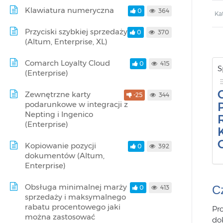
Klawiatura numeryczna
0
364
Ka
Przyciski szybkiej sprzedaży
0
370
(Altum, Enterprise, XL)
Comarch Loyalty Cloud
0
415
S
(Enterprise)
Zewnętrzne karty
-25
344
podarunkowe w integracji z
Nepting i Ingenico
(Enterprise)
Kopiowanie pozycji
0
392
dokumentów (Altum,
Enterprise)
Obsługa minimalnej marży
C
0
413
sprzedaży i maksymalnego
rabatu procentowego jaki
Pr
można zastosować
do