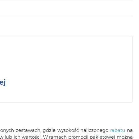
ej
lonych zestawach, gdzie wysokość naliczonego
rabatu
na
ów lub ich wartości. W ramach promocji pakietowej można