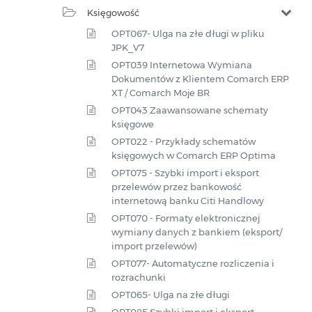
Księgowość
OPT067- Ulga na złe długi w pliku
JPK_V7
OPT039 Internetowa Wymiana
Dokumentów z Klientem Comarch ERP
XT / Comarch Moje BR
OPT043 Zaawansowane schematy
księgowe
OPT022 - Przykłady schematów
księgowych w Comarch ERP Optima
OPT075 - Szybki import i eksport
przelewów przez bankowość
internetową banku Citi Handlowy
OPT070 - Formaty elektronicznej
wymiany danych z bankiem (eksport/
import przelewów)
OPT077- Automatyczne rozliczenia i
rozrachunki
OPT065- Ulga na złe długi