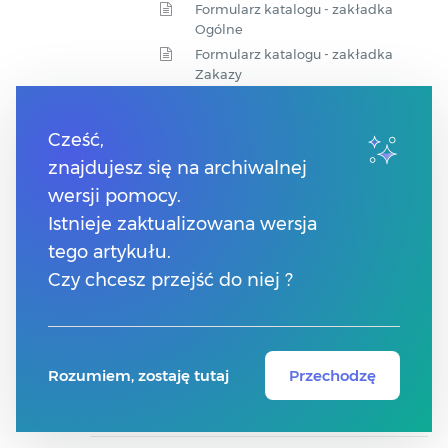
Formularz katalogu - zakładka
Ogólne
Formularz katalogu - zakładka
Zakazy
Płace
Cześć,
Składki PPK
znajdujesz się na archiwalnej
e-Teczka
wersji pomocy.
Parametry
Istnieje zaktualizowana wersja
Składki ZUS
tego artykułu.
Wynagrodzenia
Czy chcesz przejść do niej ?
Podstawa składek ZUS
Zasiłki
Stałe podatkowe
Rozumiem, zostaję tutaj
Przechodzę
Pulpit Menadżera
Parametry