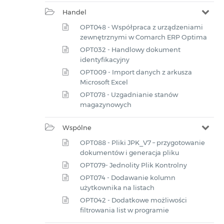
Handel
OPT048 - Współpraca z urządzeniami
zewnętrznymi w Comarch ERP Optima
OPT032 - Handlowy dokument
identyfikacyjny
OPT009 - Import danych z arkusza
Microsoft Excel
OPT078 - Uzgadnianie stanów
magazynowych
Wspólne
OPT088 - Pliki JPK_V7 – przygotowanie
dokumentów i generacja pliku
OPT079- Jednolity Plik Kontrolny
OPT074 - Dodawanie kolumn
użytkownika na listach
OPT042 - Dodatkowe możliwości
filtrowania list w programie