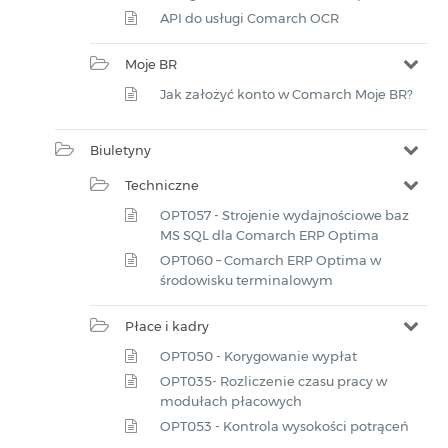
API do usługi Comarch OCR
Moje BR
Jak założyć konto w Comarch Moje BR?
Biuletyny
Techniczne
OPT057 - Strojenie wydajnościowe baz
MS SQL dla Comarch ERP Optima
OPT060 – Comarch ERP Optima w
środowisku terminalowym
Płace i kadry
OPT050 - Korygowanie wypłat
OPT035- Rozliczenie czasu pracy w
modułach płacowych
OPT053 - Kontrola wysokości potrąceń