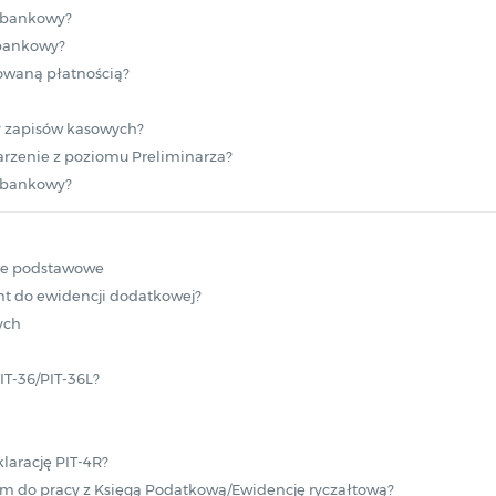
o/bankowy?
/bankowy?
nowaną płatnością?
 zapisów kasowych?
rzenie z poziomu Preliminarza?
o/bankowy?
cje podstawowe
t do ewidencji dodatkowej?
ych
PIT-36/PIT-36L?
larację PIT-4R?
am do pracy z Księgą Podatkową/Ewidencję ryczałtową?