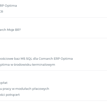
ERP Optima
CR
arch Moje BR?
jnościowe baz MS SQL dla Comarch ERP Optima
ptima w środowisku terminalowym
ypłat
su pracy w modułach płacowych
ści potrąceń