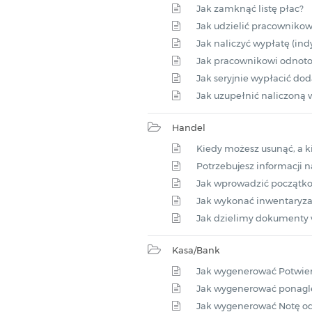
Jak zamknąć listę płac?
Jak udzielić pracownikow
Jak naliczyć wypłatę (indy
Jak pracownikowi odnot
Jak seryjnie wypłacić dod
Jak uzupełnić naliczoną 
Handel
Kiedy możesz usunąć, a 
Potrzebujesz informacji 
Jak wprowadzić początk
Jak wykonać inwentaryza
Jak dzielimy dokumenty 
Kasa/Bank
Jak wygenerować Potwier
Jak wygenerować ponagle
Jak wygenerować Notę o