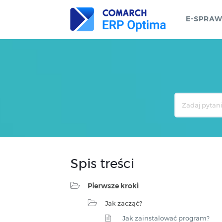
E-SPRA
Search
For
Spis treści
Pierwsze kroki
Jak zacząć?
Jak zainstalować program?