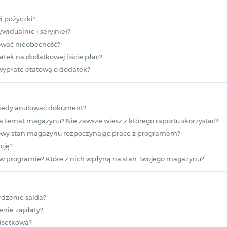
i pożyczki?
widualnie i seryjnie)?
ować nieobecność?
atek na dodatkowej liście płac?
wypłatę etatową o dodatek?
kiedy anulować dokument?
na temat magazynu? Nie zawsze wiesz z którego raportu skorzystać?
owy stan magazynu rozpoczynając pracę z programem?
cję?
w programie? Które z nich wpłyną na stan Twojego magazynu?
dzenie salda?
nie zapłaty?
dsetkową?