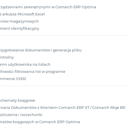
urządzeniami zewnętrznymi w Comarch ERP Optima
 arkusza Microsoft Excel
stanów magazynowych
ent identyfikacyjny
przygotowanie dokumentów i generacja pliku
ontrolny
mn użytkownika na listach
wości filtrowania list w programie
ommerce (OSS)
chematy księgowe
iana Dokumentów z Klientem Comarch ERP XT / Comarch Moje BR
liczenia i rozrachunki
ematów księgowych w Comarch ERP Optima