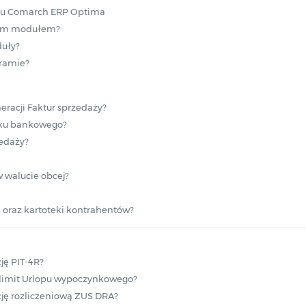
u Comarch ERP Optima
nym modułem?
uły?
gramie?
racji Faktur sprzedaży?
ku bankowego?
zedaży?
 walucie obcej?
 oraz kartoteki kontrahentów?
ję PIT-4R?
limit Urlopu wypoczynkowego?
cję rozliczeniową ZUS DRA?