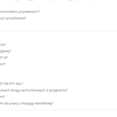
 samochodem prywatnym?
cji ryczałtowej?
cia?
ięgowy?
IT-8?
nt?
IT-36 PIT-36L?
rukach Ksiąg rachunkowych z programu?
nt?
am do pracy z Księgą Handlową?