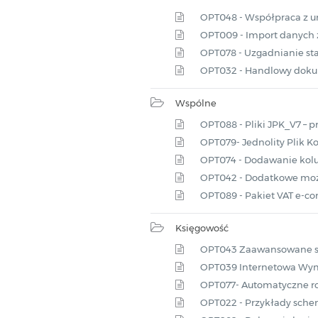
OPT048 - Współpraca z 
OPT009 - Import danych z
OPT078 - Uzgadnianie 
OPT032 - Handlowy dokum
Wspólne
OPT088 - Pliki JPK_V7 – 
OPT079- Jednolity Plik K
OPT074 - Dodawanie kolu
OPT042 - Dodatkowe możli
OPT089 - Pakiet VAT e-c
Księgowość
OPT043 Zaawansowane s
OPT039 Internetowa Wym
OPT077- Automatyczne roz
OPT022 - Przykłady sch