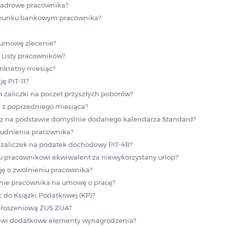
kadrowe pracownika?
achunku bankowym pracownika?
 umowę zlecenie?
 Listy pracowników?
onkretny miesiąc?
ę PIT-11?
i zaliczki na poczet przyszłych poborów?
ć z poprzedniego miesiąca?
rz na podstawie domyślnie dodanego kalendarza Standard?
trudnienia pracownika?
 zaliczek na podatek dochodowy PIT-4R?
u pracownikowi ekwiwalent za niewykorzystany urlop?
ję o zwolnieniu pracownika?
nie pracownika na umowę o pracę?
c do Książki Podatkowej (KP)?
zgłoszeniową ZUS ZUA?
kowi dodatkowe elementy wynagrodzenia?