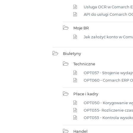
Usługa OCR w Comarch 
API do usługi Comarch O
Moje BR
Jak założyć konto w Com
Biuletyny
Techniczne
OPT057 - Strojenie wyda
OPT060 – Comarch ERP O
Płace i kadry
OPT050 - Korygowanie w
OPT035- Rozliczenie cza
OPT053 - Kontrola wysoko
Handel