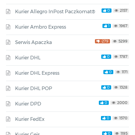
0
2157
Kurier Allegro InPost Paczkomat®
1
1967
Kurier Ambro Express
-279
5299
Serwis Apaczka
0
1787
Kurier DHL
0
1171
Kurier DHL Express
0
1328
Kurier DHL POP
0
2000
Kurier DPD
0
1570
Kurier FedEx
0
1195
Kurier Geis