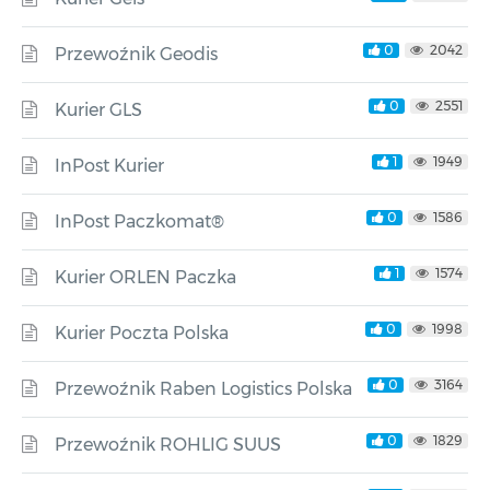
0
2042
Przewoźnik Geodis
0
2551
Kurier GLS
1
1949
InPost Kurier
0
1586
InPost Paczkomat®
1
1574
Kurier ORLEN Paczka
0
1998
Kurier Poczta Polska
0
3164
Przewoźnik Raben Logistics Polska
0
1829
Przewoźnik ROHLIG SUUS